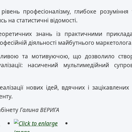
рівень професіоналізму, глибоке розуміння
сь на статистичні відомості.
еоретичних знань із практичними приклад
рофесійній діяльності майбутнього маркетолога
чливою та мотивуючою, що дозволило ство
алізації: насичений мультимедійний супро
еалізації нових ідей, вдячних і зацікавлених 
енту.
абінету
Галина ВЕРИГА