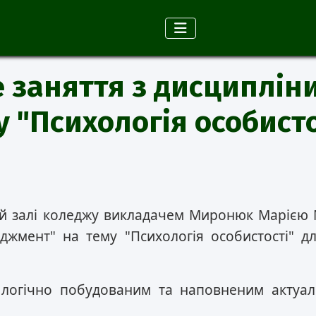
е заняття з дисциплін
у "Психологія особисто
ій залі коледжу викладачем Миронюк Марією
жмент" на тему "Психологія особистості" дл
 логічно побудованим та наповненим актуал